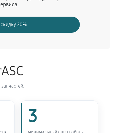
сервиса
60 минут
Заказать
 скидку 20%
rASC
 запчастей.
3
ств
минимальный опыт работы