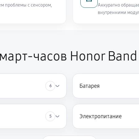
ем проблемы с сенсором,
Аккуратно обращае
внутренними модул
март-часов Honor Band
Батарея
6
Электропитание
5