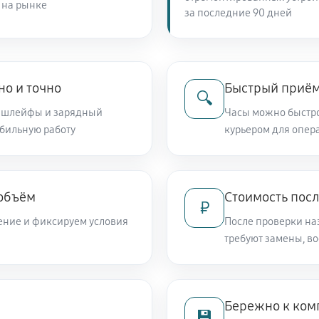
 на рынке
за последние 90 дней
но и точно
Быстрый приём
🔍
и, шлейфы и зарядный
Часы можно быстро
абильную работу
курьером для опер
 объём
Стоимость пос
₽
ение и фиксируем условия
После проверки на
требуют замены, в
Бережно к ком
💾