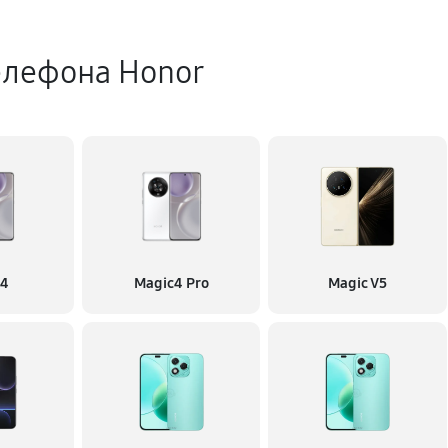
елефона Honor
c4
Magic4 Pro
Magic V5