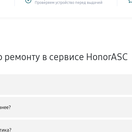
Проверяем устройство перед выдачей
о ремонту в сервисе HonorASC
анее?
тика?